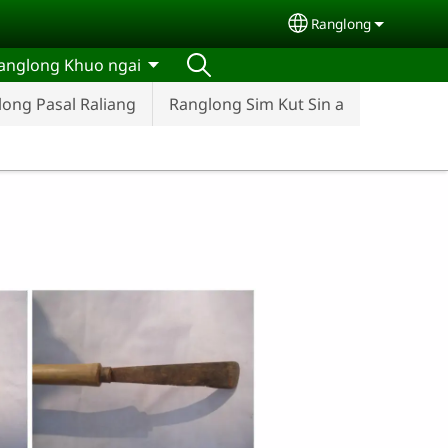
Ranglong
Select your langu
anglong Khuo ngai
ong Pasal Raliang
Ranglong Sim Kut Sin a