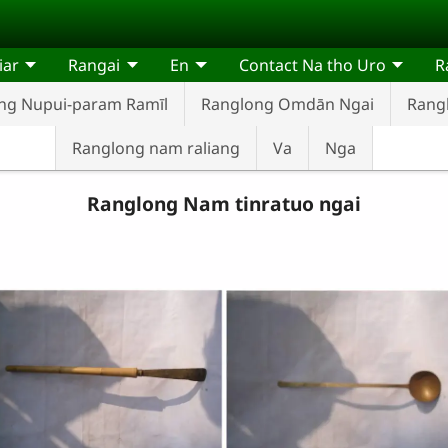
iar
Rangai
En
Contact Na tho Uro
R
ng Nupui-param Ramīl
Ranglong Omdān Ngai
Rangl
Ranglong nam raliang
Va
Nga
Ranglong Nam tinratuo ngai