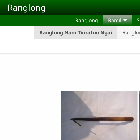
Skip to main content
Ranglong
Ranglong
Ramīl
S
Ranglong Nam Tinratuo Ngai
Ranglo